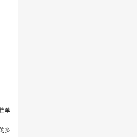
档单
的多