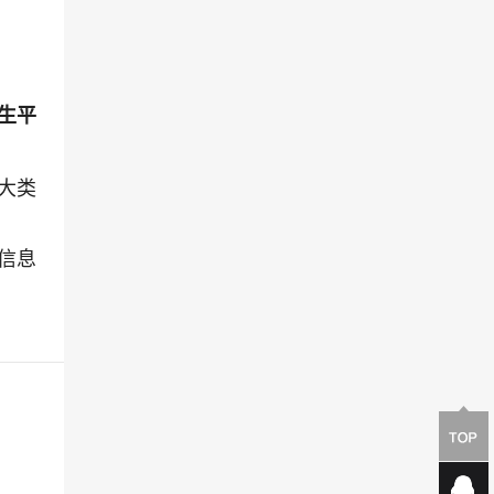
生平
大类
信息