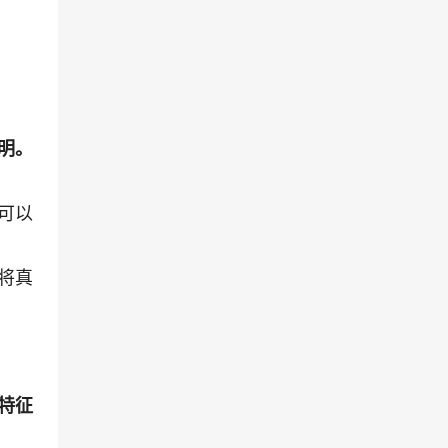
明。
可以
将真
特征