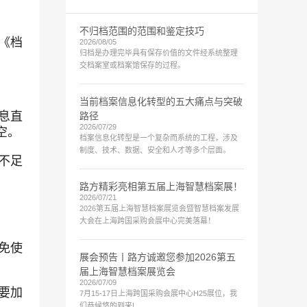
不归档范围的范围和鉴定技巧
《档
2026/08/05
归档是办理完毕具有保存价值的文件经系统整理
交档案室或档案馆保存的过程。
当前档案信息化转型的五大痛点与突破
息直
路径
空。
2026/07/29
档案信息化转型是一个复杂而系统的工程，涉及
制度、技术、数据、安全和人才等多个层面。
不足
路方精彩亮相第五届上海智慧档案展！
2026/07/21
2026第五届上海智慧档案展览会暨智慧档案发展
大会在上海跨国采购会展中心完美落幕！
免使
展会预告丨路方诚邀您参加2026第五
届上海智慧档案展览会
2026/07/09
要加
7月15-17日上海跨国采购会展中心H25展位，我
们恭候悠的到来!