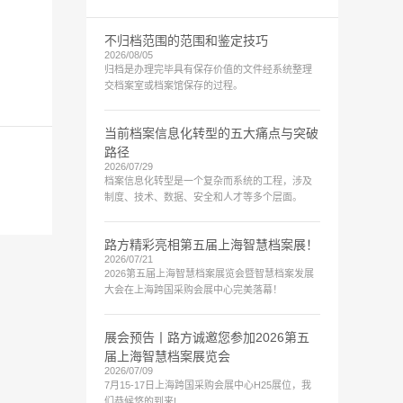
不归档范围的范围和鉴定技巧
2026/08/05
归档是办理完毕具有保存价值的文件经系统整理
交档案室或档案馆保存的过程。
当前档案信息化转型的五大痛点与突破
路径
2026/07/29
档案信息化转型是一个复杂而系统的工程，涉及
制度、技术、数据、安全和人才等多个层面。
路方精彩亮相第五届上海智慧档案展！
2026/07/21
2026第五届上海智慧档案展览会暨智慧档案发展
大会在上海跨国采购会展中心完美落幕！
展会预告丨路方诚邀您参加2026第五
届上海智慧档案展览会
2026/07/09
7月15-17日上海跨国采购会展中心H25展位，我
们恭候悠的到来!