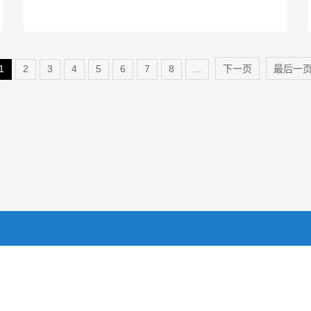
1
2
3
4
5
6
7
8
...
下一页
最后一
关于我们
产品中心
新闻资讯
联系我们
限公司
电话:0731-85360510，13787183435（吴经理）
湘ICP备17001204号-4